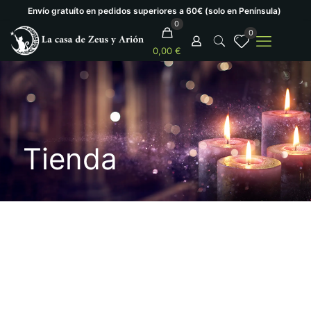
Envío gratuíto en pedidos superiores a 60€ (solo en Península)
0
0
0,00 €
Tienda