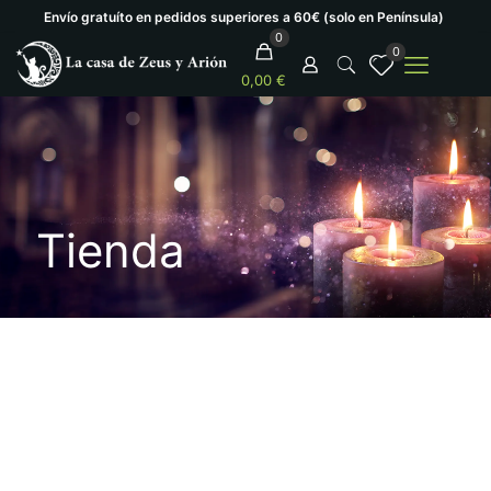
Envío gratuíto en pedidos superiores a 60€ (solo en Península)
0
0
0,00 €
Tienda