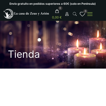
Envío gratuíto en pedidos superiores a 60€ (solo en Península)
0
0
0,00 €
Tienda