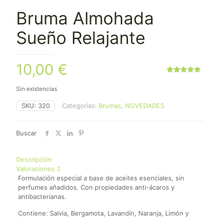
Bruma Almohada
Sueño Relajante
10,00
€
Valorado
2
con
5.00
Sin existencias
de 5 en
base a
valoraciones
SKU:
320
Categorías:
Brumas
,
NOVEDADES
de
clientes
Buscar
Descripción
Valoraciones
2
Formulación especial a base de aceites esenciales, sin
perfumes añadidos. Con propiedades anti-ácaros y
antibacterianas.
Contiene: Salvia, Bergamota, Lavandín, Naranja, Limón y