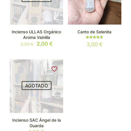
Incienso ULLAS Orgánico
Canto de Selenita
Aroma Vainilla
Valorado
El
El
2,00
€
3,00
€
2,50
€
con
precio
precio
5.00
de 5
original
actual
era:
es:
2,50 €.
2,00 €.
AGOTADO
Incienso SAC Ángel de la
Guarda