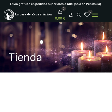
Envío gratuíto en pedidos superiores a 60€ (solo en Península)
0
0
0,00 €
Tienda