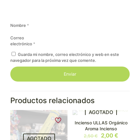
Nombre
*
Correo
electrónico
*
Guarda mi nombre, correo electrónico y web en este
navegador para la próxima vez que comente.
Productos relacionados
AGOTADO
Incienso ULLAS Orgánico
EN OFERTA
Aroma Incienso
El
El
2,00
€
2,50
€
AGOTADO