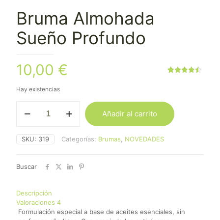
Bruma Almohada
Sueño Profundo
10,00
€
Valorado
4
con
4.50
Hay existencias
de 5 en
base a
Bruma
valoraciones
de
Añadir al carrito
Almohada
clientes
Sueño
Profundo
SKU:
319
Categorías:
Brumas
,
NOVEDADES
cantidad
Buscar
Descripción
Valoraciones
4
Formulación especial a base de aceites esenciales, sin