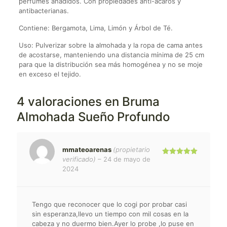
perfumes añadidos. Con propiedades anti-ácaros y
antibacterianas.
Contiene: Bergamota, Lima, Limón y Árbol de Té.
Uso: Pulverizar sobre la almohada y la ropa de cama antes
de acostarse, manteniendo una distancia mínima de 25 cm
para que la distribución sea más homogénea y no se moje
en exceso el tejido.
4 valoraciones en
Bruma
Almohada Sueño Profundo
mmateoarenas
(propietario
verificado)
–
24 de mayo de
Valorado
con
5
de 5
2024
Tengo que reconocer que lo cogi por probar casi
sin esperanza,llevo un tiempo con mil cosas en la
cabeza y no duermo bien.Ayer lo probe ,lo puse en