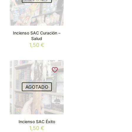
precio
precio
original
actual
era:
es:
2,50 €.
2,00 €.
Incienso SAC Curación –
Salud
1,50
€
AGOTADO
Incienso SAC Éxito
1,50
€