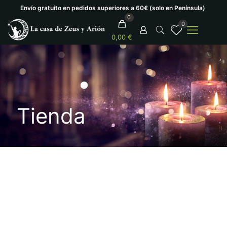
Envío gratuíto en pedidos superiores a 60€ (solo en Península)
0
0
0,00 €
Tienda