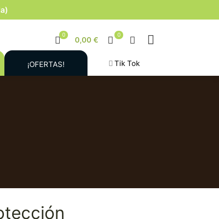
la)
0
0
0,00 €
Tik Tok
¡OFERTAS!
rotección