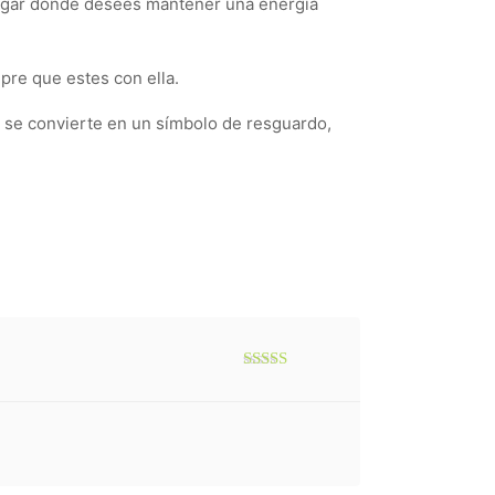
r lugar donde desees mantener una energía
mpre que estes con ella.
a se convierte en un símbolo de resguardo,
Valorado
con
3
de 5