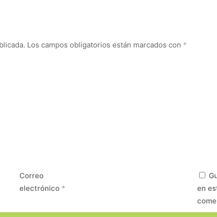
blicada.
Los campos obligatorios están marcados con
*
Correo
Gu
electrónico
*
en es
come