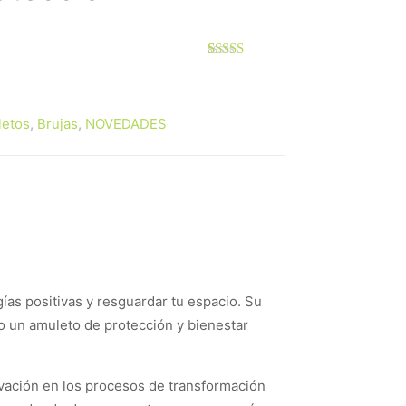
Valorado
1
con
3.00
de
5 en
etos
,
Brujas
,
NOVEDADES
base a
valoración
de un
cliente
gías positivas y resguardar tu espacio. Su
mo un amuleto de protección y bienestar
tivación en los procesos de transformación