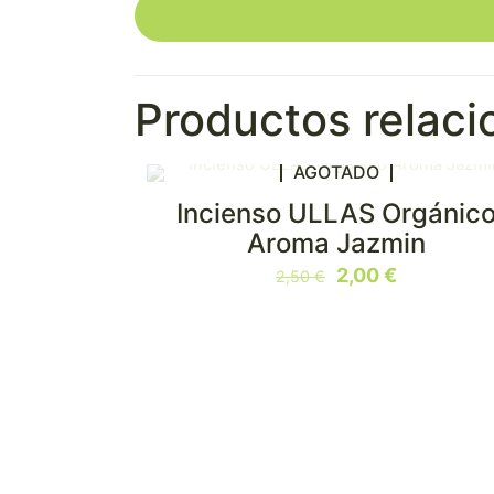
Productos relac
AGOTADO
Incienso ULLAS Orgánic
EN OFERTA
Aroma Jazmin
El
El
2,00
€
2,50
€
precio
precio
original
actual
era:
es:
2,50 €.
2,00 €.