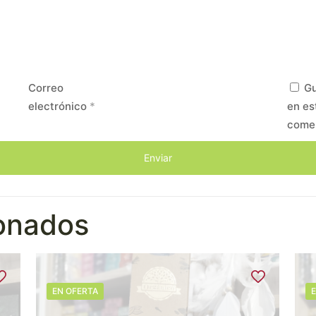
Correo
Gu
electrónico
*
en es
come
ionados
EN OFERTA
E