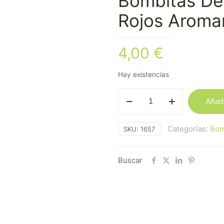
Bombitas De
Rojos Aroma
4,00
€
Hay existencias
Bombitas
Añadi
Defumación
Frutos
Categorías:
Bom
SKU:
1657
Rojos
Aromanza
cantidad
Buscar