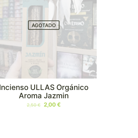
AGOTADO
Incienso ULLAS Orgánico
Aroma Jazmin
El
El
2,00
€
2,50
€
precio
precio
original
actual
era:
es:
2,50 €.
2,00 €.