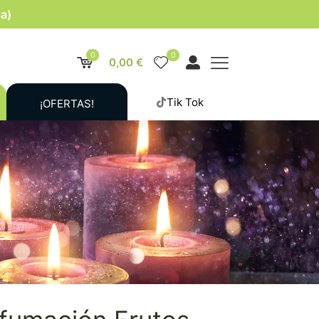
la)
0
0
0,00 €
Tik Tok
¡OFERTAS!