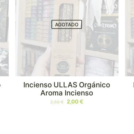
AGOTADO
o
Incienso ULLAS Orgánico
Aroma Incienso
El
El
2,00
€
2,50
€
precio
precio
original
actual
era:
es:
2,50 €.
2,00 €.