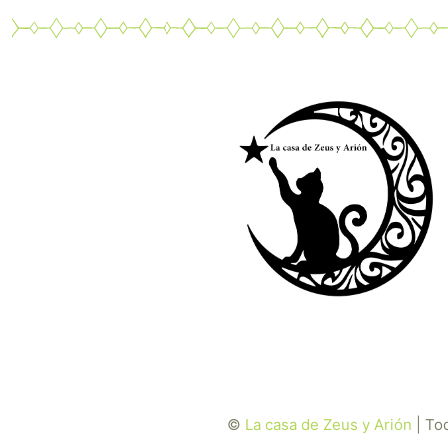
©
La casa de Zeus y Arión
| To