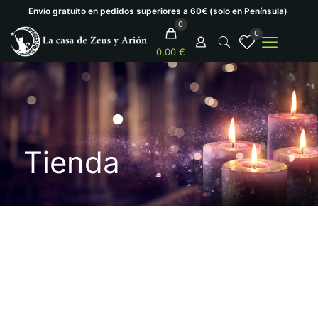
Envío gratuíto en pedidos superiores a 60€ (solo en Península)
0
0
0,00 €
Tienda