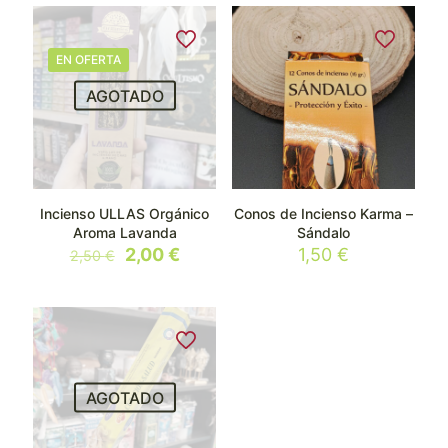
EN OFERTA
AGOTADO
Incienso ULLAS Orgánico
Conos de Incienso Karma –
Aroma Lavanda
Sándalo
El
El
2,00
€
1,50
€
2,50
€
precio
precio
original
actual
era:
es:
2,50 €.
2,00 €.
AGOTADO