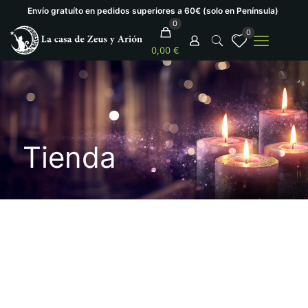
Envío gratuíto en pedidos superiores a 60€ (solo en Península)
0
0
0,00 €
Tienda