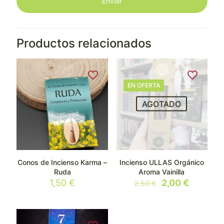
Productos relacionados
EN OFERTA
AGOTADO
Conos de Incienso Karma –
Incienso ULLAS Orgánico
Ruda
Aroma Vainilla
El
El
1,50
€
2,00
€
2,50
€
precio
precio
original
actual
era:
es:
2,50 €.
2,00 €.