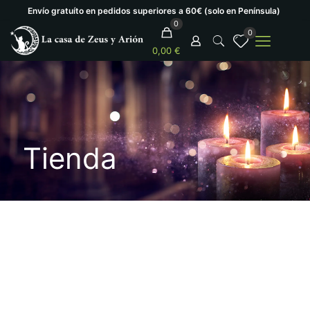
Envío gratuíto en pedidos superiores a 60€ (solo en Península)
0
0
0,00 €
Tienda