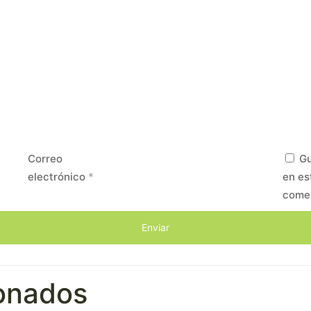
Correo
Gu
electrónico
*
en es
come
ionados