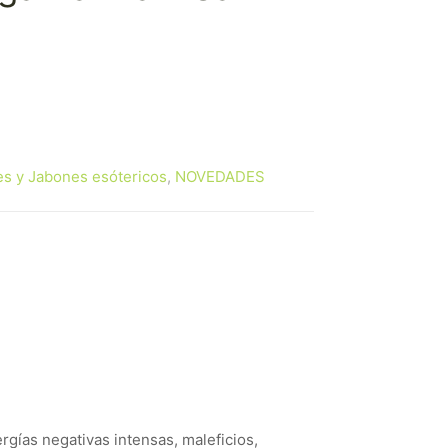
es y Jabones esótericos
,
NOVEDADES
gías negativas intensas, maleficios,