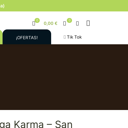
la)
0
0
0,00 €
Tik Tok
¡OFERTAS!
ga Karma – San