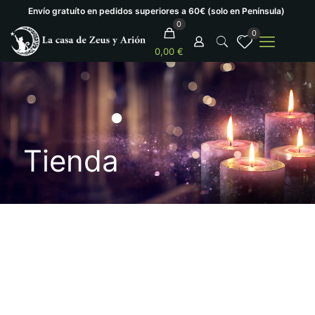
Envío gratuíto en pedidos superiores a 60€ (solo en Península)
0
0
0,00 €
Tienda