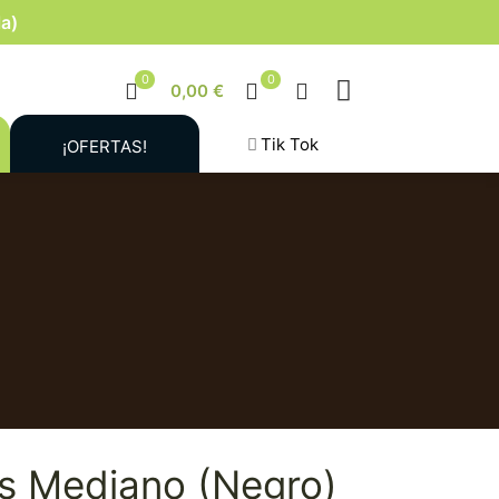
la)
0
0
0,00 €
Tik Tok
¡OFERTAS!
s Mediano (Negro)