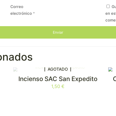
Correo
Gu
electrónico
*
en es
come
ionados
AGOTADO
Incienso SAC San Expedito
1,50
€