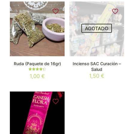
AGOTADO
Ruda (Paquete de 16gr)
Incienso SAC Curación –
Salud
Valorado
1,50
€
1,00
€
con
4.33
de 5