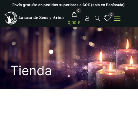
Envío gratuíto en pedidos superiores a 60€ (solo en Península)
0
0
0,00 €
Tienda