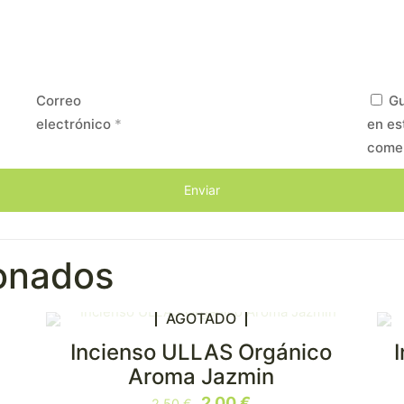
Correo
Gu
electrónico
*
en es
come
ionados
AGOTADO
Incienso ULLAS Orgánico
EN OFERTA
Aroma Jazmin
El
El
2,00
€
2,50
€