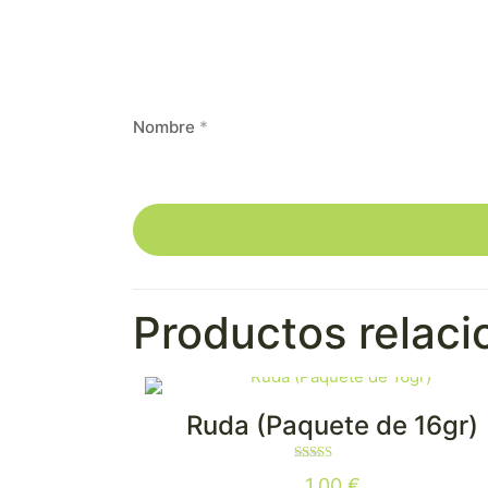
Nombre
*
Productos relac
Ruda (Paquete de 16gr)
Valorado
1,00
€
con