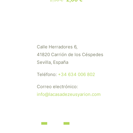
precio
precio
original
actual
era:
es:
2,50 €.
2,00 €.
Calle Herradores 6,
41820 Carrión de los Céspedes
Sevilla, España
Teléfono:
+34 634 006 802
Correo electrónico:
info@lacasadezeusyarion.com