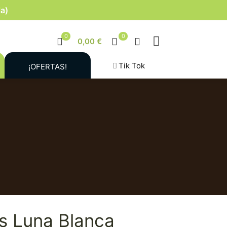
la)
0
0
0,00 €
Tik Tok
¡OFERTAS!
s Luna Blanca