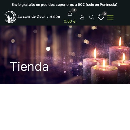
Envío gratuíto en pedidos superiores a 60€ (solo en Península)
0
0
0,00 €
Tienda