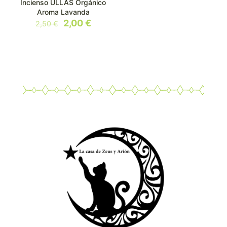
Incienso ULLAS Orgánico
Aroma Lavanda
El
El
2,00
€
2,50
€
precio
precio
original
actual
era:
es:
2,50 €.
2,00 €.