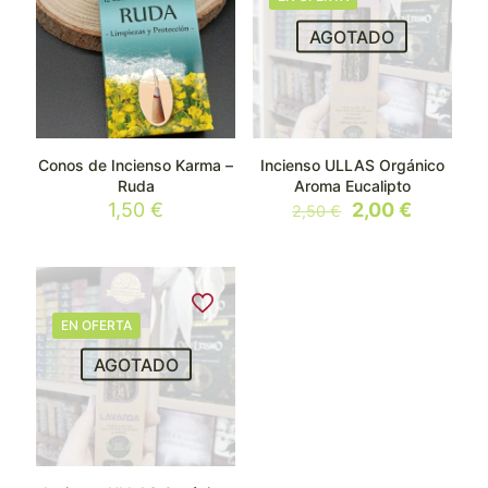
AGOTADO
Conos de Incienso Karma –
Incienso ULLAS Orgánico
Ruda
Aroma Eucalipto
El
El
1,50
€
2,00
€
2,50
€
precio
precio
original
actual
era:
es:
2,50 €.
2,00 €.
EN OFERTA
AGOTADO