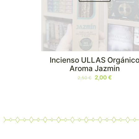
Incienso ULLAS Orgánic
Aroma Jazmin
El
El
2,00
€
2,50
€
precio
precio
original
actual
era:
es:
2,50 €.
2,00 €.