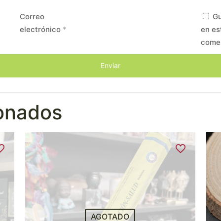
Correo
Gu
electrónico
*
en es
come
ionados
AGOTADO