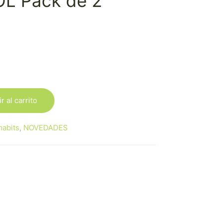
OL Pack de 2
r al carrito
abits
,
NOVEDADES