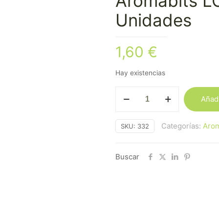
Aromabits L
Unidades
1,60
€
Hay existencias
Aromabits
Añadi
LOL
Pack
Categorías:
Arom
SKU:
332
de
2
Unidades
Buscar
cantidad