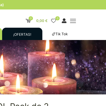
la)
0
0
0,00 €
Tik Tok
¡OFERTAS!