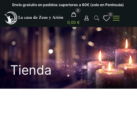
Envío gratuíto en pedidos superiores a 60€ (solo en Península)
0
0
0,00 €
Tienda