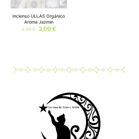
Incienso ULLAS Orgánico
Aroma Jazmin
El
El
2,00
€
2,50
€
precio
precio
original
actual
era:
es:
2,50 €.
2,00 €.