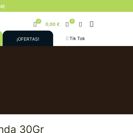
la)
0
0
0,00 €
Tik Tok
¡OFERTAS!
anda 30Gr