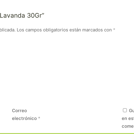
k Lavanda 30Gr”
blicada.
Los campos obligatorios están marcados con
*
Correo
Gu
electrónico
*
en es
come