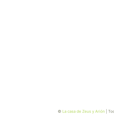
©
La casa de Zeus y Arión
| To