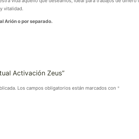
uestra vida aquello que deseamos, ideal para trabajos de diner
 vitalidad.
al Arión o por separado.
itual Activación Zeus”
blicada.
Los campos obligatorios están marcados con
*