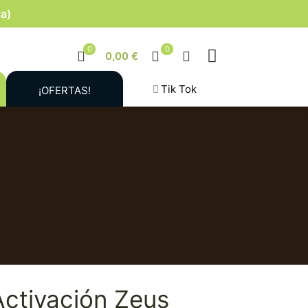
la)
0
0
0,00 €
Tik Tok
¡OFERTAS!
Activación Zeus