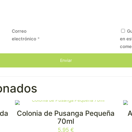
Correo
Gu
electrónico
*
en es
come
ionados
uda
Colonia de Pusanga Pequeña
A
70ml
5,95
€