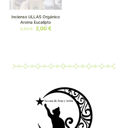
Incienso ULLAS Orgánico
Aroma Eucalipto
El
El
2,00
€
2,50
€
precio
precio
original
actual
era:
es:
2,50 €.
2,00 €.