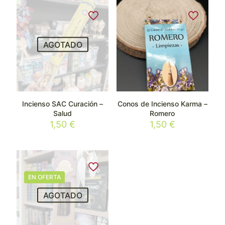
AGOTADO
Incienso SAC Curación –
Conos de Incienso Karma –
Salud
Romero
1,50
€
1,50
€
EN OFERTA
AGOTADO