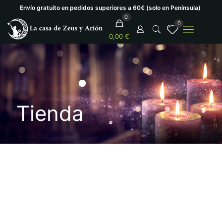
Envío gratuíto en pedidos superiores a 60€ (solo en Península)
0
0
0,00 €
Tienda