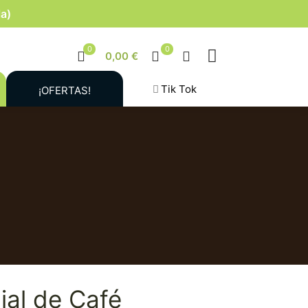
la)
0
0
0,00 €
Tik Tok
¡OFERTAS!
ial de Café