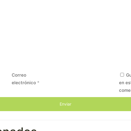
Correo
Gu
electrónico
*
en es
come